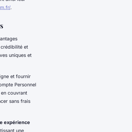
m.fr/
.
s
vantages
crédibilité et
ives uniques et
igne et fournir
(Compte Personnel
s en couvrant
er sans frais
une expérience
tissant une