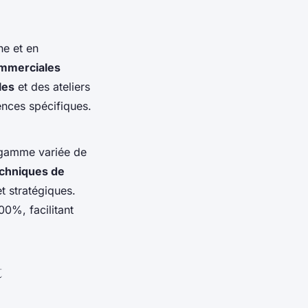
ne et en
ommerciales
les
et des ateliers
nces spécifiques.
e gamme variée de
chniques de
 stratégiques.
00%, facilitant
t