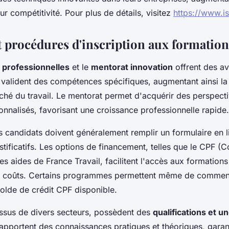
r compétitivité. Pour plus de détails, visitez
https://www.is
t procédures d'inscription aux formation
s professionnelles
et le
mentorat innovation
offrent des a
es valident des compétences spécifiques, augmentant ainsi la 
arché du travail. Le mentorat permet d'acquérir des perspect
onnalisés, favorisant une croissance professionnelle rapide.
es candidats doivent généralement remplir un formulaire en l
tificatifs. Les options de financement, telles que le CPF 
es aides de France Travail, facilitent l'accès aux formation
 coûts. Certains programmes permettent même de commenc
 solde de crédit CPF disponible.
 issus de divers secteurs, possèdent des
qualifications et 
 apportent des connaissances pratiques et théoriques, garan