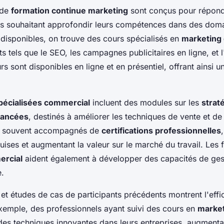
 de
formation continue marketing
sont conçus pour répond
ls souhaitant approfondir leurs compétences dans des doma
 disponibles, on trouve des cours spécialisés en
marketing d
s tels que le SEO, les campagnes publicitaires en ligne, et 
 sont disponibles en ligne et en présentiel, offrant ainsi une
pécialisées commercial
incluent des modules sur les
strat
vancées
, destinés à améliorer les techniques de vente et d
 souvent accompagnés de
certifications professionnelles
ses et augmentant la valeur sur le marché du travail. Les 
ercial
aident également à développer des capacités de ges
e.
t études de cas de participants précédents montrent l'effi
xemple, des professionnels ayant suivi des cours en
market
des techniques innovantes dans leurs entreprises, augmentan