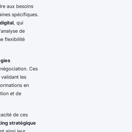
re aux besoins
ines spécifiques.
igital
, qui
l'analyse de
 flexibilité
égies
e négociation. Ces
, validant les
formations en
tion et de
cacité de ces
ing stratégique
t ainsi leur