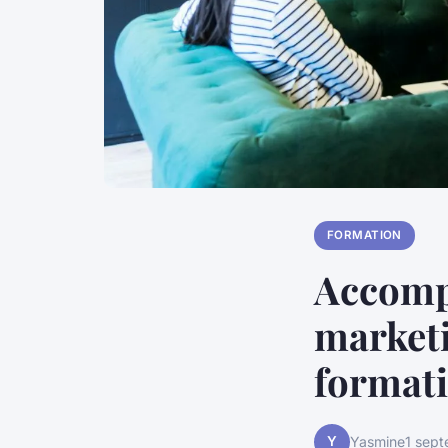
FORMATION
Accomp
marketi
formati
Y
Yasmine
1 sep