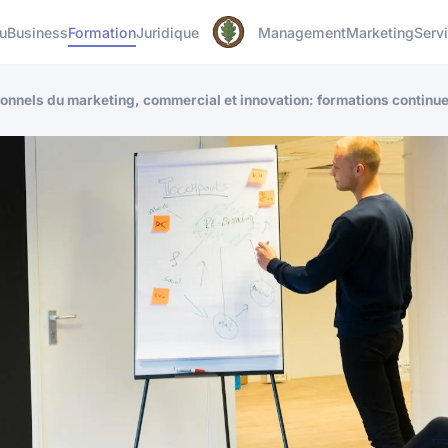
u
Business
Formation
Juridique
Management
Marketing
Serv
nels du marketing, commercial et innovation: formations continue