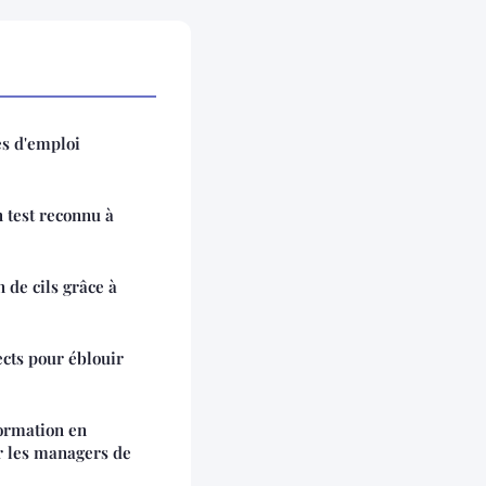
es d'emploi
n test reconnu à
 de cils grâce à
fects pour éblouir
ormation en
ur les managers de