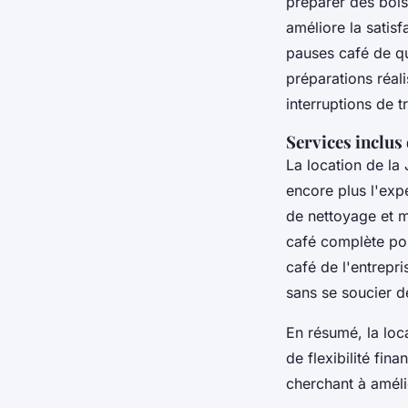
préparer des boiss
améliore la satis
pauses café de qua
préparations réal
interruptions de tr
Services inclus 
La location de la
encore plus l'expé
de nettoyage et m
café complète pou
café de l'entrepr
sans se soucier d
En résumé, la loc
de flexibilité fin
cherchant à améli