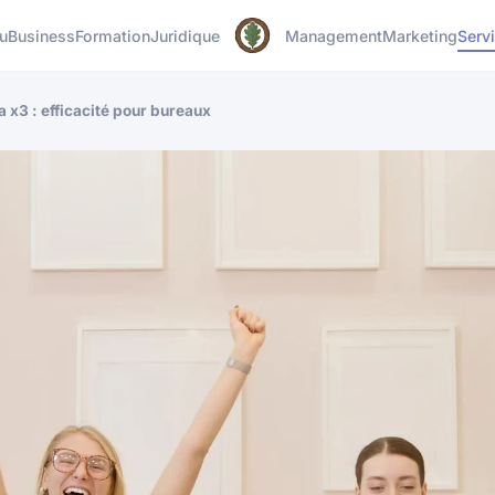
u
Business
Formation
Juridique
Management
Marketing
Serv
a x3 : efficacité pour bureaux