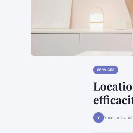
SERVICES
Locatio
efficac
Y
Yasmine
4 aoû