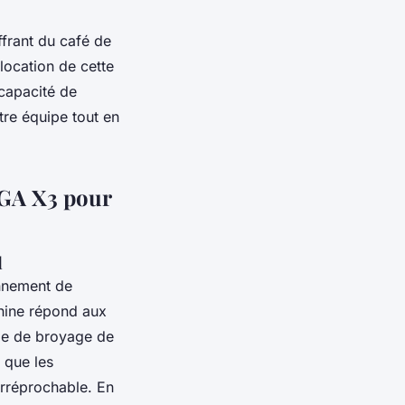
ffrant du café de
location de cette
 capacité de
tre équipe tout en
IGA X3 pour
l
nnement de
hine répond aux
gie de broyage de
 que les
rréprochable. En