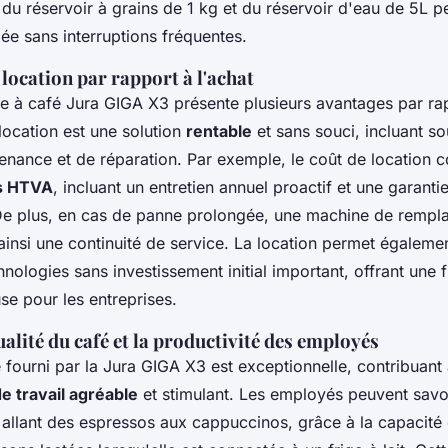
é du réservoir à grains de 1 kg et du réservoir d'eau de 5L 
gée sans interruptions fréquentes.
 location par rapport à l'achat
 à café Jura GIGA X3 présente plusieurs avantages par rap
location est une solution
rentable
et sans souci, incluant s
enance et de réparation. Par exemple, le coût de location
is HTVA
, incluant un entretien annuel proactif et une garanti
De plus, en cas de panne prolongée, une machine de rempl
 ainsi une continuité de service. La location permet égaleme
nologies sans investissement initial important, offrant une fl
se pour les entreprises.
ualité du café et la productivité des employés
é fourni par la Jura GIGA X3 est exceptionnelle, contribuant
 travail agréable
et stimulant. Les employés peuvent savo
 allant des espressos aux cappuccinos, grâce à la capacité