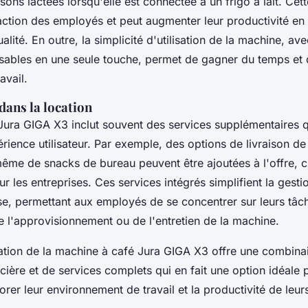
ons lactées lorsqu'elle est connectée à un frigo à lait. Cett
faction des employés et peut augmenter leur productivité en 
lité. En outre, la simplicité d'utilisation de la machine, av
isables en une seule touche, permet de gagner du temps et 
avail.
dans la location
 Jura GIGA X3 inclut souvent des services supplémentaires q
rience utilisateur. Par exemple, des options de livraison de
ême de snacks de bureau peuvent être ajoutées à l'offre, c
r les entreprises. Ces services intégrés simplifient la gest
ise, permettant aux employés de se concentrer sur leurs tâc
e l'approvisionnement ou de l'entretien de la machine.
ation de la machine à café Jura GIGA X3 offre une combinais
ancière et de services complets qui en fait une option idéale
orer leur environnement de travail et la productivité de leu