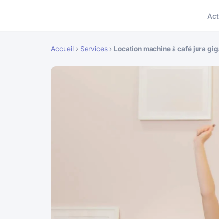
Act
Accueil
›
Services
›
Location machine à café jura gig