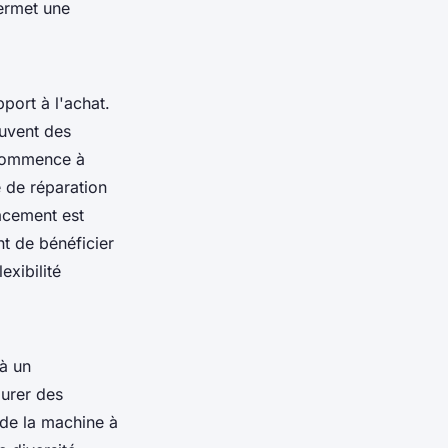
permet une
port à l'achat.
ouvent des
 commence à
e de réparation
acement est
nt de bénéficier
exibilité
 à un
urer des
 de la machine à