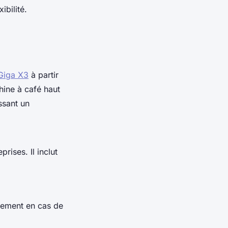
ibilité.
 Giga X3
à partir
hine à café haut
ssant un
prises. Il inclut
cement en cas de