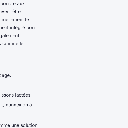
répondre aux
uvent être
anuellement le
ment intégré pour
également
es comme le
idage.
issons lactées.
t, connexion à
comme une solution