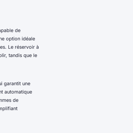
apable de
une option idéale
es. Le réservoir à
ir, tandis que le
i garantit une
nt automatique
rammes de
plifiant